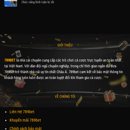
Đoán
Ngoại
Thuật
Chức năng bình luận bị tắt
ở
Chuẩn
Hạng
Đỉnh
Soi
Xác
Anh
Cao
Kèo
Cho
–
Châu
Từng
Giải
Âu
Kèo
Mã
–
Đấu
Thủ
Bí
Thuật
Quyết
Làm
Cược
Chủ
GIỚI THIỆU
Luôn
Sân
Thắng
Cược
Từ
789BET
là nhà cái chuyên cung cấp các trò chơi cá cược trực tuyến an toàn nhất
Chuyên
tại Việt Nam. Với dàn đội ngũ chuyên nghiệp, trong chỉ thời gian ngắn đã đưa
Gia
789bet trở thành nhà cái uy tín nhất Châu Á. 789bet cam kết về bảo mật thông tin
khách hàng luôn luôn được an toàn tuyệt đối khi tham gia cá cược.
VỀ CHÚNG TÔI
Liên Hệ 789bet
Khuyến mãi 789bet
Chính sách bảo mật