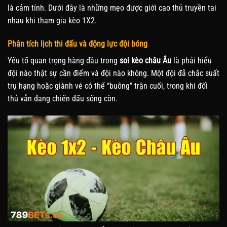
là cảm tính. Dưới đây là những mẹo được giới cao thủ truyền tai
nhau khi tham gia kèo 1X2.
Phân tích lịch thi đấu và động lực đội bóng
Yếu tố quan trọng hàng đầu trong
soi kèo châu Âu
là phải hiểu
đội nào thật sự cần điểm và đội nào không. Một đội đã chắc suất
trụ hạng hoặc giành vé có thể “buông” trận cuối, trong khi đối
thủ vẫn đang chiến đấu sống còn.