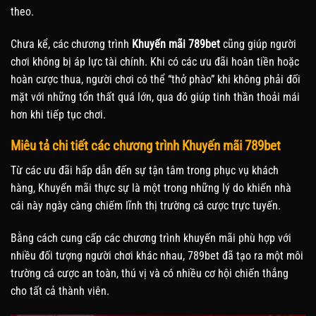
theo.
Chưa kể, các chương trình
Khuyến mãi 789bet
cũng giúp người
chơi không bị áp lực tài chính. Khi có các ưu đãi hoàn tiền hoặc
hoàn cược thua, người chơi có thể “thở phào” khi không phải đối
mặt với những tổn thất quá lớn, qua đó giúp tinh thần thoải mái
hơn khi tiếp tục chơi.
Miêu tả chi tiết các chương trình Khuyến mãi 789bet
Từ các ưu đãi hấp dẫn đến sự tận tâm trong phục vụ khách
hàng, Khuyến mãi thực sự là một trong những lý do khiến nhà
cái này ngày càng chiếm lĩnh thị trường cá cược trực tuyến.
Bằng cách cung cấp các chương trình khuyến mãi phù hợp với
nhiều đối tượng người chơi khác nhau, 789bet đã tạo ra một môi
trường cá cược an toàn, thú vị và có nhiều cơ hội chiến thắng
cho tất cả thành viên.