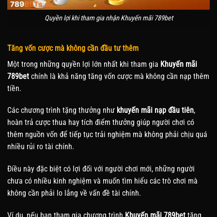
Quyền lợi khi tham gia nhận Khuyến mãi 789bet
Tăng vốn cược mà không cần đầu tư thêm
Một trong những quyền lợi lớn nhất khi tham gia
Khuyến mãi
789bet
chính là khả năng tăng vốn cược mà không cần nạp thêm
tiền.
Các chương trình tặng thưởng như
khuyến mãi nạp đầu tiên
,
hoàn trả cược thua hay tích điểm thưởng giúp người chơi có
thêm nguồn vốn để tiếp tục trải nghiệm mà không phải chịu quá
nhiều rủi ro tài chính.
Điều này đặc biệt có lợi đối với người chơi mới, những người
chưa có nhiều kinh nghiệm và muốn tìm hiểu các trò chơi mà
không cần phải lo lắng về vấn đề tài chính.
Ví dụ, nếu bạn tham gia chương trình
Khuyến mãi 789bet
tặng