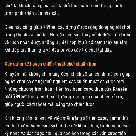
chơi là khách hàng, mà còn là đối tác quan trọng trong hành
trình phát triển của nhà cái.
Điều này cũng giúp 789bet xây dựng được cộng đồng người chơi
trung thành và lâu dài. Người chơi cảm thấy mình được tôn trọng
và luôn nhận được những ưu đãi hợp lý, từ đó cảm thấy an tâm
khi tiếp tục tham gia và đầu tư vào các trò chơi tại đây.
Xây dựng kế hoạch chiến thuật chơi chuẩn hơn
Khuyến mãi không chỉ mang đến lợi ích về tài chính mà còn giúp
người chơi có cơ hội thử nghiệm các chiến thuật cá cược mới.
Những chương trình hoàn tiền hay hoàn cược thua của
Khuyến
mãi 789bet
tạo ra một môi trường không có quá nhiều rủi ro,
giúp người chơi thoải mái sáng tạo chiến lược.
Khi không còn lo lắng về việc mất trắng số tiền cược, game thủ
có thể thử nghiệm các cách đặt cược khác nhau, từ đó nâng cao
kỹ năng và đạt được hiệu quả cao hơn trong các ván cược tiếp