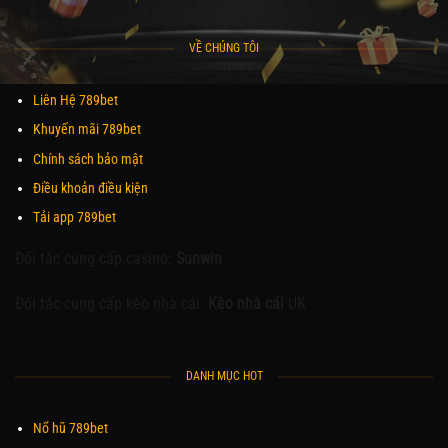
VỀ CHÚNG TÔI
Liên Hệ 789bet
Khuyến mãi 789bet
Chính sách bảo mật
Điều khoản điều kiện
Tải app 789bet
Đối tác cung cấp casino:
Sunwin
Đối tác cung cấp kèo nhà cái:
Kèo nhà cái
UK
DANH MỤC HOT
Nổ hũ 789bet