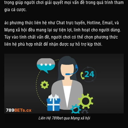
trọng giúp người chơi giải quyết mọi vấn đề trong quá trình tham
gia cá cược.
ác phương thức liên hệ như Chat trực tuyến, Hotline, Email, và
Mạng xã hội đều mang lại sự tiện lợi, linh hoạt cho người dùng.
Tùy vào tính chất vấn đề, người chơi có thể chọn phương thức
liên hệ phù hợp nhất để nhận được sự hỗ trợ kịp thời.
Liên Hệ 789bet qua Mạng xã hội