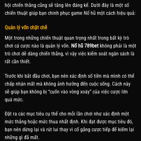
hội chiến thắng cũng sẽ tăng lên đáng kể. Dưới đây là một số
chiến thuật giúp bạn chinh phục game Nổ hũ một cách hiệu quả:
Quản lý vốn chặt chẽ
Một trong những chiến thuật quan trọng nhất trong bất kỳ trò
chơi cá cược nào là quản lý vốn.
Nổ hũ 789bet
không phải là một
trò chơi dễ dàng chiến thắng, vì vậy việc kiểm soát ngân sách là
rất cần thiết.
Trước khi bắt đầu chơi, bạn nên xác định số tiền mà mình có thể
chấp nhận mất mà không ảnh hưởng đến cuộc sống. Cách này
sẽ giúp bạn không bị “cuốn vào vòng xoáy” của việc cược lớn
quá mức.
Đặt ra các mục tiêu cụ thể cho mỗi lần chơi như xác định một
mức thắng hoặc mức thua nhất định. Khi đạt được mục tiêu đó,
bạn nên dừng lại và rút lui thay vì cố gắng cược tiếp để kiếm lại
những gì đã mất.