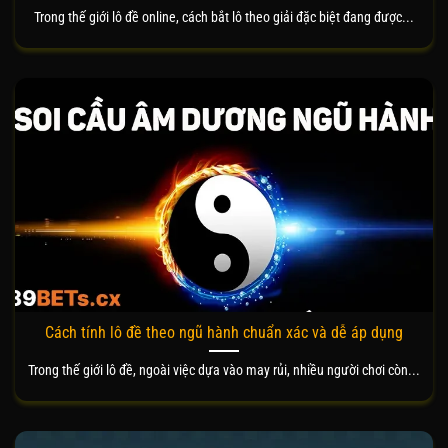
Trong thế giới lô đề online, cách bắt lô theo giải đặc biệt đang được...
Cách tính lô đề theo ngũ hành chuẩn xác và dễ áp dụng
Trong thế giới lô đề, ngoài việc dựa vào may rủi, nhiều người chơi còn...