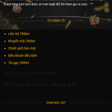
khách hàng luôn luôn được an toàn tuyệt đối khi tham gia cá cược.
VỀ CHÚNG TÔI
Liên Hệ 789bet
Khuyến mãi 789bet
Chính sách bảo mật
Điều khoản điều kiện
Tải app 789bet
Đối tác cung cấp casino:
Sunwin
Đối tác cung cấp kèo nhà cái:
Kèo nhà cái
UK
DANH MỤC HOT