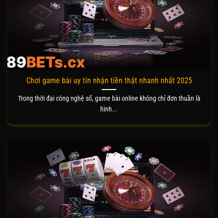
Chơi game bài uy tín nhận tiền thật nhanh nhất 2025
Trong thời đại công nghệ số, game bài online không chỉ đơn thuần là
hình...