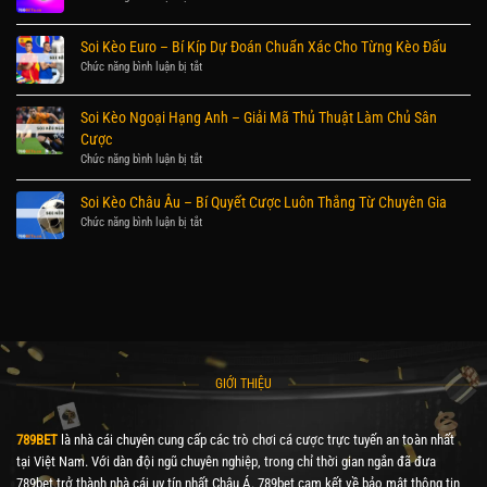
Soi
Khám
Kèo
Phá
Soi Kèo Euro – Bí Kíp Dự Đoán Chuẩn Xác Cho Từng Kèo Đấu
La
Thế
Chức năng bình luận bị tắt
ở
Liga
Giới
Soi
–
Bài
Kèo
Làm
Trực
Soi Kèo Ngoại Hạng Anh – Giải Mã Thủ Thuật Làm Chủ Sân
Euro
Chủ
Tuyến
Cược
–
Trận
Vô
Chức năng bình luận bị tắt
Bí
ở
Đấu
Tận
Kíp
Soi
Với
Dự
Kèo
Chiến
Soi Kèo Châu Âu – Bí Quyết Cược Luôn Thắng Từ Chuyên Gia
Đoán
Ngoại
Thuật
Chức năng bình luận bị tắt
ở
Chuẩn
Hạng
Đỉnh
Soi
Xác
Anh
Cao
Kèo
Cho
–
Châu
Từng
Giải
Âu
Kèo
Mã
–
Đấu
Thủ
Bí
Thuật
Quyết
Làm
Cược
Chủ
GIỚI THIỆU
Luôn
Sân
Thắng
Cược
Từ
789BET
là nhà cái chuyên cung cấp các trò chơi cá cược trực tuyến an toàn nhất
Chuyên
tại Việt Nam. Với dàn đội ngũ chuyên nghiệp, trong chỉ thời gian ngắn đã đưa
Gia
789bet trở thành nhà cái uy tín nhất Châu Á. 789bet cam kết về bảo mật thông tin